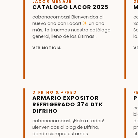
LACOR MENAJE
D
CATALOGO LACOR 2025
M
cabanacombasl Bienvenidos al
c
nuevo año con Lacor!
Un año
So
más, te traemos nuestro catálogo
So
general, lleno de las últimas...
lo
VER NOTICIA
V
DIFRIHO & +FRED
F
ARMARIO EXPOSITOR
P
REFRIGERADO 374 DTK
c
DIFRIHO
b
cabanacombasl¡ ¡Hola a todos!
d
Bienvenidos al blog de Difriho,
p
donde siempre estamos
el