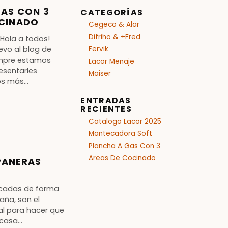
AS CON 3
CATEGORÍAS
OCINADO
Cegeco & Alar
Difriho & +Fred
Hola a todos!
evo al blog de
Fervik
empre estamos
Lacor Menaje
esentarles
Maiser
s más...
ENTRADAS
RECIENTES
Catalogo Lacor 2025
Mantecadora Soft
Plancha A Gas Con 3
Areas De Cocinado
PANERAS
ricadas de forma
aña, son el
l para hacer que
casa...