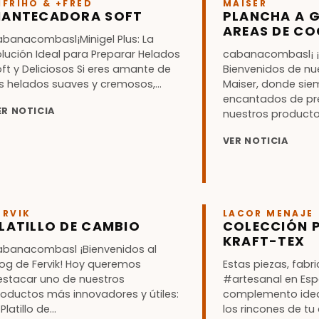
IFRIHO & +FRED
MAISER
ANTECADORA SOFT
PLANCHA A G
AREAS DE C
abanacombasl¡Minigel Plus: La
lución Ideal para Preparar Helados
cabanacombasl¡ ¡
ft y Deliciosos Si eres amante de
Bienvenidos de nu
s helados suaves y cremosos,...
Maiser, donde si
encantados de pr
ER NOTICIA
nuestros producto
VER NOTICIA
ERVIK
LACOR MENAJE
LATILLO DE CAMBIO
COLECCIÓN 
KRAFT-TEX
abanacombasl ¡Bienvenidos al
log de Fervik! Hoy queremos
Estas piezas, fab
estacar uno de nuestros
#artesanal en Esp
roductos más innovadores y útiles:
complemento idea
 Platillo de...
los rincones de tu 